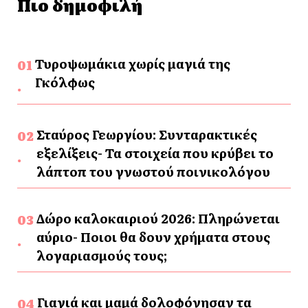
Πιο δημοφιλή
Τυροψωμάκια χωρίς μαγιά της
Γκόλφως
Σταύρος Γεωργίου: Συνταρακτικές
εξελίξεις- Τα στοιχεία που κρύβει το
λάπτοπ του γνωστού ποινικολόγου
Δώρο καλοκαιριού 2026: Πληρώνεται
αύριο- Ποιοι θα δουν χρήματα στους
λογαριασμούς τους;
Γιαγιά και μαμά δολοφόνησαν τα