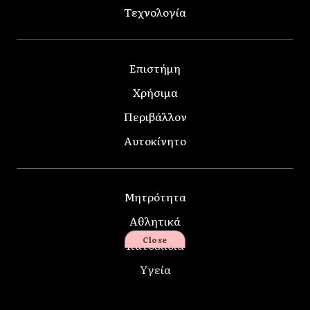
Τεχνολογία
Επιστήμη
Χρήσιμα
Περιβάλλον
Αυτοκίνητο
Μητρότητα
Αθλητικά
Close
Κατοικίδια
Υγεία