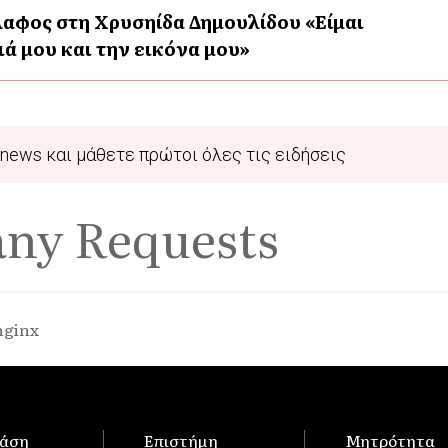
αφος στη Χρυσηίδα Δημουλίδου «Είμαι
ά μου και την εικόνα μου»
news και μάθετε πρώτοι όλες τις ειδήσεις
any Requests
nginx
άση
Επιστήμη
Μητρότητα