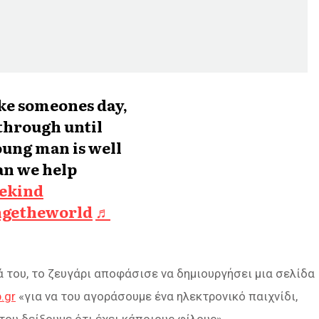
ake someones day,
through until
young man is well
an we help
ekind
ngetheworld
♬
ά του, το ζευγάρι αποφάσισε να δημιουργήσει μια σελίδα
.gr
«για να του αγοράσουμε ένα ηλεκτρονικό παιχνίδι,
 του δείξουμε ότι έχει κάποιους φίλους».