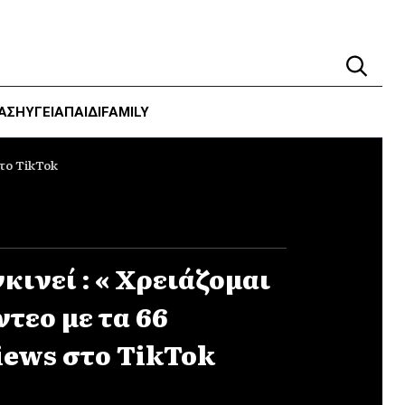
ΑΣΗ
ΥΓΕΊΑ
ΠΑΙΔΙ
FAMILY
στο TikTok
κινεί : « Χρειάζομαι
ντεο με τα 66
iews στο TikTok