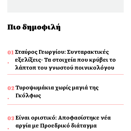
Πιο δημοφιλή
Σταύρος Γεωργίου: Συνταρακτικές
εξελίξεις- Τα στοιχεία που κρύβει το
λάπτοπ του γνωστού ποινικολόγου
Τυροψωμάκια χωρίς μαγιά της
Γκόλφως
Είναι οριστικό: Αποφασίστηκε νέα
αργία με Προεδρικό διάταγμα