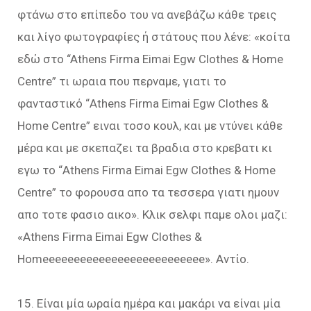
φτάνω στο επίπεδο του να ανεβάζω κάθε τρεις
και λίγο φωτογραφίες ή στάτους που λένε: «κοίτα
εδώ στo “Athens Firma Eimai Egw Clothes & Home
Centre” τι ωραια που περναμε, γιατι το
φανταστικό “Athens Firma Eimai Egw Clothes &
Home Centre” ειναι τοσο κουλ, και με ντύνει κάθε
μέρα και με σκεπαζει τα βραδια στο κρεβατι κι
εγω το “Athens Firma Eimai Egw Clothes & Home
Centre” το φορουσα απο τα τεσσερα γιατι ημουν
απο τοτε φασιο αικο». Κλικ σελφι παμε ολοι μαζι:
«Athens Firma Eimai Egw Clothes &
Homeeeeeeeeeeeeeeeeeeeeeeeeee». Αντίο.
15. Είναι μία ωραία ημέρα και μακάρι να είναι μία