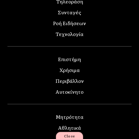
Τηλεοράση
Συνταγές
Ροή Ειδήσεων
Τεχνολογία
Επιστήμη
Χρήσιμα
Περιβάλλον
Αυτοκίνητο
Μητρότητα
Αθλητικά
Close
Κατοικίδια