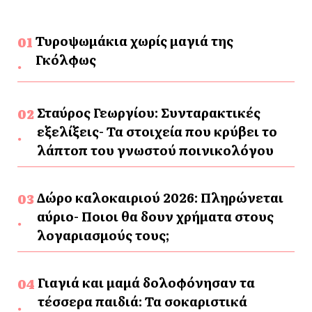
Τυροψωμάκια χωρίς μαγιά της
Γκόλφως
Σταύρος Γεωργίου: Συνταρακτικές
εξελίξεις- Τα στοιχεία που κρύβει το
λάπτοπ του γνωστού ποινικολόγου
Δώρο καλοκαιριού 2026: Πληρώνεται
αύριο- Ποιοι θα δουν χρήματα στους
λογαριασμούς τους;
Γιαγιά και μαμά δολοφόνησαν τα
τέσσερα παιδιά: Τα σοκαριστικά