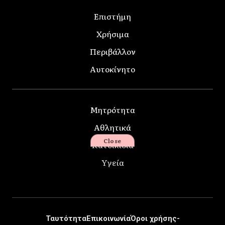
Επιστήμη
Χρήσιμα
Περιβάλλον
Αυτοκίνητο
Μητρότητα
Αθλητικά
Close
Κατοικίδια
Υγεία
Ταυτότητα
Επικοινωνία
Όροι χρήσης-