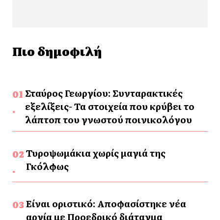
Πιο δημοφιλή
Σταύρος Γεωργίου: Συνταρακτικές
εξελίξεις- Τα στοιχεία που κρύβει το
λάπτοπ του γνωστού ποινικολόγου
Τυροψωμάκια χωρίς μαγιά της
Γκόλφως
Είναι οριστικό: Αποφασίστηκε νέα
αργία με Προεδρικό διάταγμα