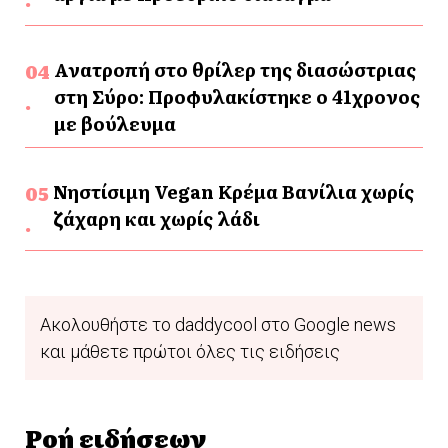
Ανατροπή στο θρίλερ της διασώστριας
στη Σύρο: Προφυλακίστηκε ο 41χρονος
με βούλευμα
Νηστίσιμη Vegan Κρέμα Βανίλια χωρίς
ζάχαρη και χωρίς λάδι
Ακολουθήστε το daddycool στο Google news
και μάθετε πρώτοι όλες τις ειδήσεις
Ροή ειδήσεων