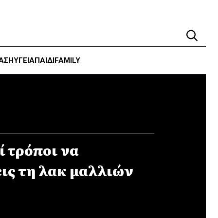
ΑΣΗ
ΥΓΕΊΑ
ΠΑΙΔΙ
FAMILY
ί τρόποι να
ις τη λακ μαλλιών