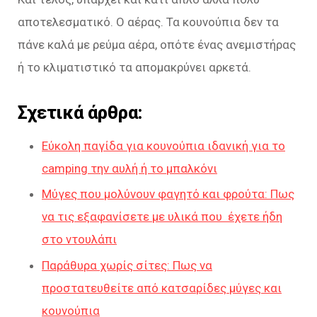
αποτελεσματικό. Ο αέρας. Τα κουνούπια δεν τα
πάνε καλά με ρεύμα αέρα, οπότε ένας ανεμιστήρας
ή το κλιματιστικό τα απομακρύνει αρκετά.
Σχετικά άρθρα:
Eύκολη παγίδα για κουνούπια ιδανική για το
camping την αυλή ή το μπαλκόνι
Μύγες που μολύνουν φαγητό και φρούτα: Πως
να τις εξαφανίσετε με υλικά που έχετε ήδη
στο ντουλάπι
Παράθυρα χωρίς σίτες: Πως να
προστατευθείτε από κατσαρίδες μύγες και
κουνούπια