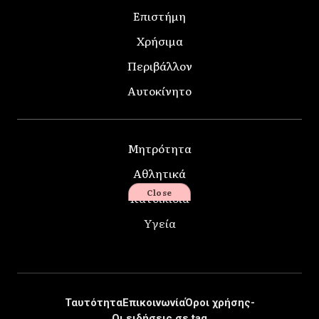
Επιστήμη
Χρήσιμα
Περιβάλλον
Αυτοκίνητο
Μητρότητα
Αθλητικά
Close
Κατοικίδια
Υγεία
Ταυτότητα
Επικοινωνία
Όροι χρήσης-
Οι ειδήσεις σε tag