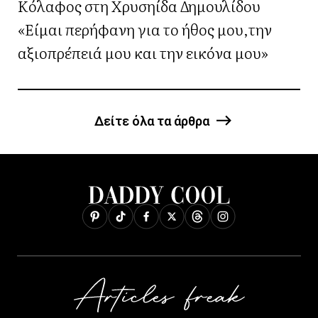
Κόλαφος στη Χρυσηίδα Δημουλίδου
«Είμαι περήφανη για το ήθος μου,την
αξιοπρέπειά μου και την εικόνα μου»
Δείτε όλα τα άρθρα