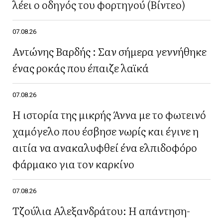
λέει ο οδηγός του φορτηγού (Βίντεο)
07.08.26
Αντώνης Βαρδής : Σαν σήμερα γεννήθηκε
ένας ροκάς που έπαιζε λαϊκά
07.08.26
Η ιστορία της μικρής Άννα με το φωτεινό
χαμόγελο που έσβησε νωρίς και έγινε η
αιτία να ανακαλυφθεί ένα ελπιδοφόρο
φάρμακο για τον καρκίνο
07.08.26
Τζούλια Αλεξανδράτου: Η απάντηση-