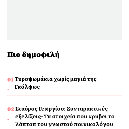
Πιο δημοφιλή
Τυροψωμάκια χωρίς μαγιά της
Γκόλφως
Σταύρος Γεωργίου: Συνταρακτικές
εξελίξεις- Τα στοιχεία που κρύβει το
λάπτοπ του γνωστού ποινικολόγου