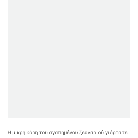
Η μικρή κòρη του αγαπημένου ζευγαριού γιόρτασε