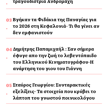
τραγουδίστρια Ανδρομάχη
Βγήκαν τα Φιδάκια της Παναγίας για
το 2026 στη Κεφαλονιά- Τι θα γίνει αν
δεν εμφανιστούν
Δημήτρης Παπαμιχαήλ : Σαν σήμερα
έφυγε απο την ζωή το λεβεντόπαιδο
του Ελληνικού Κινηματογράφου-Η
ανάρτηση του γιου του Γιάννη
Σταύρος Γεωργίου: Συνταρακτικές
εξελίξεις- Τα στοιχεία που κρύβει το
λάπτοπ του γνωστού ποινικολόγου