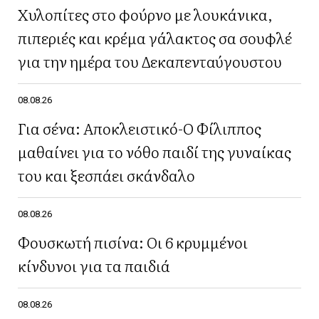
Χυλοπίτες στο φούρνο με λουκάνικα,
πιπεριές και κρέμα γάλακτος σα σουφλέ
για την ημέρα του Δεκαπενταύγουστου
08.08.26
Για σένα: Αποκλειστικό-Ο Φίλιππος
μαθαίνει για το νόθο παιδί της γυναίκας
του και ξεσπάει σκάνδαλο
08.08.26
Φουσκωτή πισίνα: Οι 6 κρυμμένοι
κίνδυνοι για τα παιδιά
08.08.26