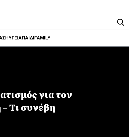
ΑΣΗ
ΥΓΕΊΑ
ΠΑΙΔΙ
FAMILY
ατισμός για τον
 – Τι συνέβη