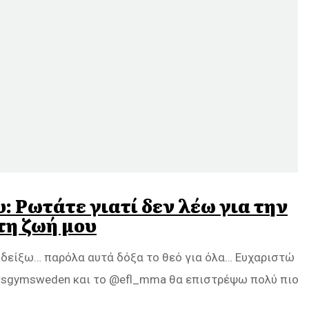
 Ρωτάτε γιατί δεν λέω για την
τη ζωή μου
 δείξω… παρόλα αυτά δόξα το θεό για όλα… Ευχαριστώ
tarsgymsweden και το @efl_mma θα επιστρέψω πολύ πιο