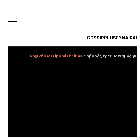
GOSSIP
PLUS
ΓΥΝΑΙΚΑ
Αρχική
Gossip
Celebrities
Σοβαρός τραυματισμός για