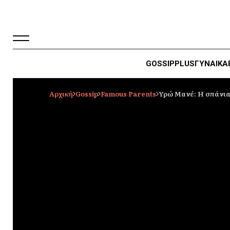
GOSSIP
PLUS
ΓΥΝΑΙΚΑ
Αρχική
Gossip
Famous Parents
Υρώ Μανέ: Η σπάνια