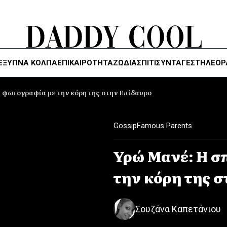
ΈΞΥΠΝΑ ΚΌΛΠΑ
ΕΠΙΚΑΙΡΟΤΗΤΑ
ΖΏΔΙΑ
ΣΠΙΤΙ
ΣΥΝΤΑΓΕΣ
ΤΗΛΕΌΡ
 φωτογραφία με την κόρη της στην Επίδαυρο
Gossip
Famous Parents
Υρώ Μανέ: Η σ
την κόρη της 
Σουζάνα Καπετάνιου