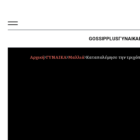
GOSSIP
PLUS
ΓΥΝΑΙΚΑ
Αρχική
ΓΥΝΑΙΚΑ
Μαλλιά
Καταπολέμησε την τριχό