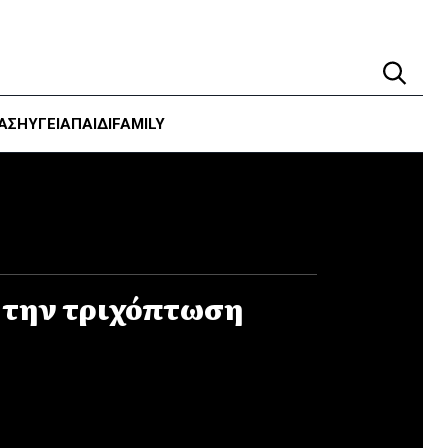
ΑΣΗ
ΥΓΕΊΑ
ΠΑΙΔΙ
FAMILY
 την τριχόπτωση