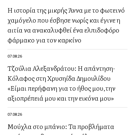
Η ιστορία της μικρής Άννα με το φωτεινό
χαμόγελο που έσβησε νωρίς και έγινε η
αιτία να ανακαλυφθεί ένα ελπιδοφόρο
φάρμακο για τον καρκίνο
07.08.26
Τζούλια Αλεξανδράτου: Η απάντηση-
Κόλαφος στη Χρυσηίδα Δημουλίδου
«Είμαι περήφανη για το ήθος μου,την
αξιοπρέπειά μου και την εικόνα μου»
07.08.26
Μούχλα στο μπάνιο: Τα προβλήματα