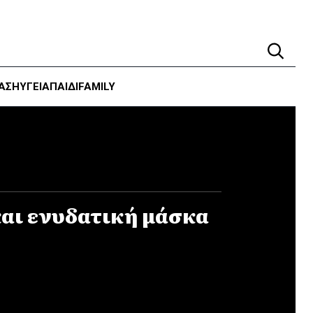
ΑΣΗ
ΥΓΕΊΑ
ΠΑΙΔΙ
FAMILY
και ενυδατική μάσκα