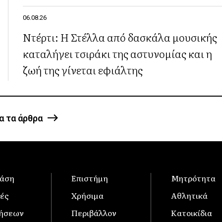
06.08.26
Ντέρτι: Η Στέλλα από δασκάλα μουσικής
καταλήγει τσιράκι της αστυνομίας και η
ζωή της γίνεται εφιάλτης
α τα άρθρα
άση
Επιστήμη
Μητρότητα
ές
Χρήσιμα
Αθλητικά
δήσεων
Περιβάλλον
Κατοικίδια