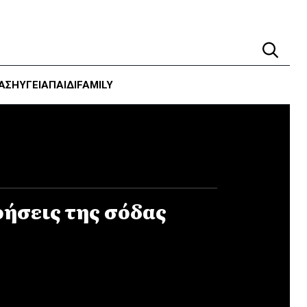
ΑΣΗ
ΥΓΕΊΑ
ΠΑΙΔΙ
FAMILY
ρήσεις της σόδας