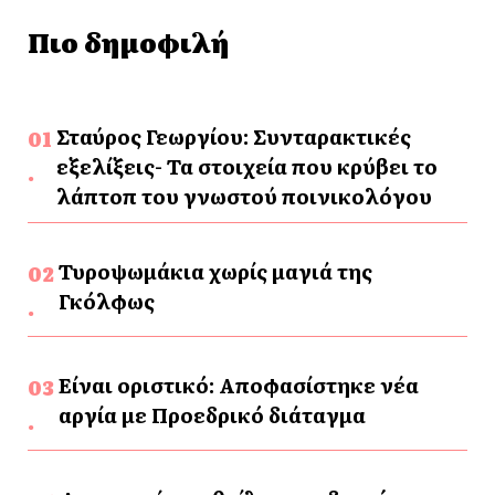
Πιο δημοφιλή
Σταύρος Γεωργίου: Συνταρακτικές
εξελίξεις- Τα στοιχεία που κρύβει το
λάπτοπ του γνωστού ποινικολόγου
Τυροψωμάκια χωρίς μαγιά της
Γκόλφως
Είναι οριστικό: Αποφασίστηκε νέα
αργία με Προεδρικό διάταγμα