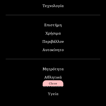
Τεχνολογία
Επιστήμη
Χρήσιμα
Περιβάλλον
Αυτοκίνητο
Μητρότητα
Αθλητικά
Close
Κατοικίδια
Υγεία