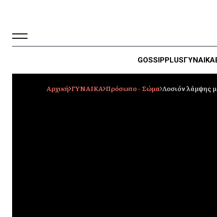
GOSSIP
PLUS
ΓΥΝΑΙΚΑ
Αρχική
ΓΥΝΑΙΚΑ
Πρόσωπο - Σώμα
Λοσιόν λάμψης μ