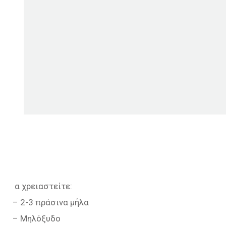
α χρειαστείτε:
– 2-3 πράσινα μήλα
– Μηλόξυδο