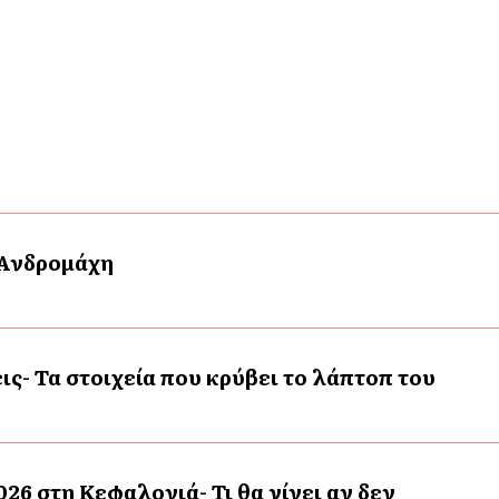
 Ανδρομάχη
ις- Τα στοιχεία που κρύβει το λάπτοπ του
026 στη Κεφαλονιά- Τι θα γίνει αν δεν