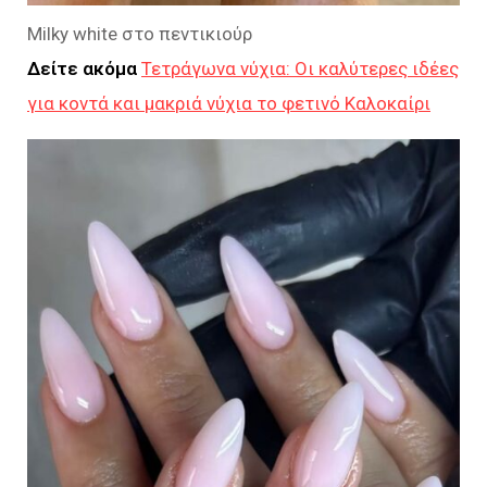
Milky white στο πεντικιούρ
Δείτε ακόμα
Τετράγωνα νύχια: Οι καλύτερες ιδέες
για κοντά και μακριά νύχια το φετινό Καλοκαίρι