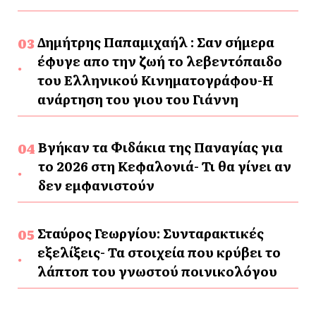
Δημήτρης Παπαμιχαήλ : Σαν σήμερα
έφυγε απο την ζωή το λεβεντόπαιδο
του Ελληνικού Κινηματογράφου-Η
ανάρτηση του γιου του Γιάννη
Βγήκαν τα Φιδάκια της Παναγίας για
το 2026 στη Κεφαλονιά- Τι θα γίνει αν
δεν εμφανιστούν
Σταύρος Γεωργίου: Συνταρακτικές
εξελίξεις- Τα στοιχεία που κρύβει το
λάπτοπ του γνωστού ποινικολόγου