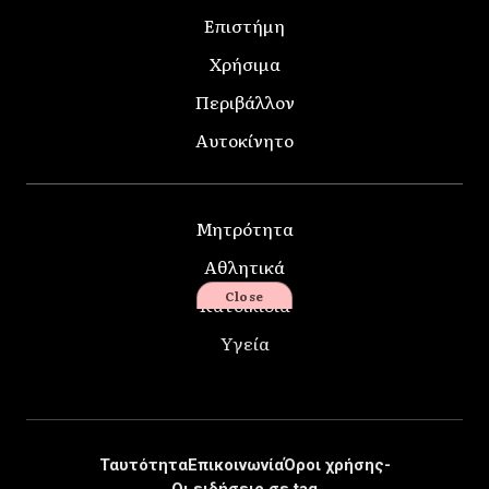
Επιστήμη
Χρήσιμα
Περιβάλλον
Αυτοκίνητο
Μητρότητα
Αθλητικά
Close
Κατοικίδια
Υγεία
Ταυτότητα
Επικοινωνία
Όροι χρήσης-
Οι ειδήσεις σε tag