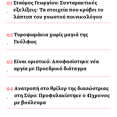
Σταύρος Γεωργίου: Συνταρακτικές
εξελίξεις- Τα στοιχεία που κρύβει το
λάπτοπ του γνωστού ποινικολόγου
Τυροψωμάκια χωρίς μαγιά της
Γκόλφως
Είναι οριστικό: Αποφασίστηκε νέα
αργία με Προεδρικό διάταγμα
Ανατροπή στο θρίλερ της διασώστριας
στη Σύρο: Προφυλακίστηκε ο 41χρονος
με βούλευμα