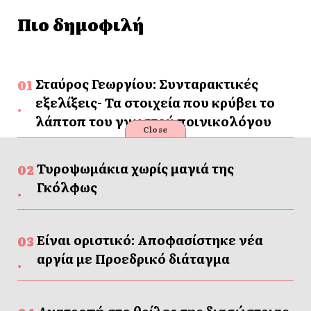
Πιο δημοφιλή
Σταύρος Γεωργίου: Συνταρακτικές
εξελίξεις- Τα στοιχεία που κρύβει το
λάπτοπ του γνωστού ποινικολόγου
Close
Τυροψωμάκια χωρίς μαγιά της
Γκόλφως
Είναι οριστικό: Αποφασίστηκε νέα
αργία με Προεδρικό διάταγμα