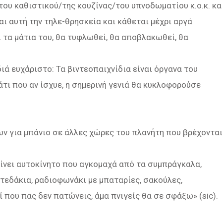
ου καθιστικού/της κουζίνας/του υπνοδωματίου κ.ο.κ. κα
ι αυτή την τηλε-θρησκεία και κάθεται μέχρι αργά
 τα μάτια του, θα τυφλωθεί, θα αποβλακωθεί, θα
διά ευχάριστο: Τα βιντεοπαιχνίδια είναι όργανα του
άτι που αν ίσχυε, η σημερινή γενιά θα κυκλοφορούσε
ν για μπάνιο σε άλλες χώρες του πλανήτη που βρέχοντα
ίνει αυτοκίνητο που αγκομαχά από τα συμπράγκαλα,
φτεδάκια, ραδιοφωνάκι με μπαταρίες, σακούλες,
 που πας δεν πατώνεις, άμα πνιγείς θα σε σφάξω» (sic).