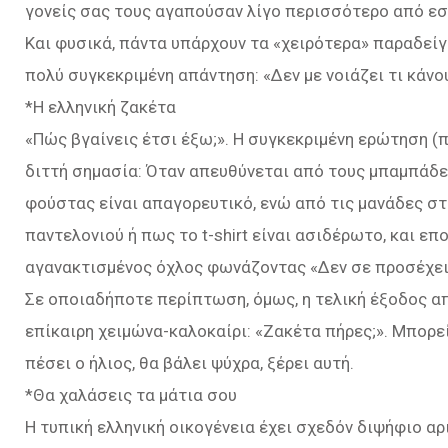
γονείς σας τους αγαπούσαν λίγο περισσότερο από εσ
Και φυσικά, πάντα υπάρχουν τα «χειρότερα» παραδείγ
πολύ συγκεκριμένη απάντηση: «Δεν με νοιάζει τι κάνου
*Η ελληνική ζακέτα
«Πώς βγαίνεις έτσι έξω;». Η συγκεκριμένη ερώτηση (π
διττή σημασία: Όταν απευθύνεται από τους μπαμπάδες
φούστας είναι απαγορευτικό, ενώ από τις μανάδες σ
παντελονιού ή πως το t-shirt είναι ασιδέρωτο, και ε
αγανακτισμένος όχλος φωνάζοντας «Δεν σε προσέχει κ
Σε οποιαδήποτε περίπτωση, όμως, η τελική έξοδος απ
επίκαιρη χειμώνα-καλοκαίρι: «Ζακέτα πήρες;». Μπορεί
πέσει ο ήλιος, θα βάλει ψύχρα, ξέρει αυτή.
*Θα χαλάσεις τα μάτια σου
Η τυπική ελληνική οικογένεια έχει σχεδόν διψήφιο α