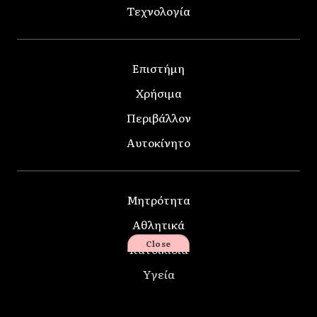
Τεχνολογία
Επιστήμη
Χρήσιμα
Περιβάλλον
Αυτοκίνητο
Μητρότητα
Αθλητικά
Close
Κατοικίδια
Υγεία