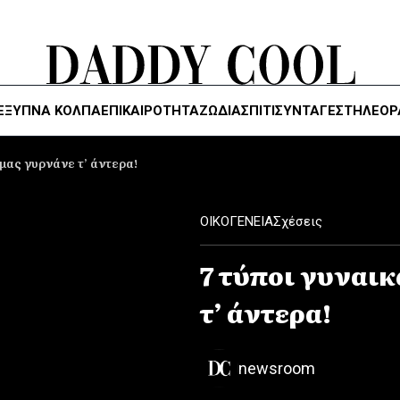
ΈΞΥΠΝΑ ΚΌΛΠΑ
ΕΠΙΚΑΙΡΟΤΗΤΑ
ΖΏΔΙΑ
ΣΠΙΤΙ
ΣΥΝΤΑΓΕΣ
ΤΗΛΕΌΡ
μας γυρνάνε τ’ άντερα!
ΟΙΚΟΓΕΝΕΙΑ
Σχέσεις
7 τύποι γυναι
τ’ άντερα!
newsroom