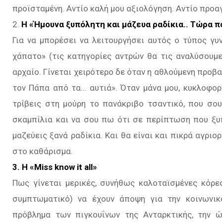
προϊσταμένη. Αντίο καλή μου αξιολόγηση. Αντίο προα
2.
Η «Ήμουνα ξυπόλητη και μάζευα ραδίκια.. Τώρα 
Για να μπορέσει να λειτουργήσει αυτός ο τύπος γυ
χάπατο» (τις κατηγορίες αντρών θα τις αναλύσουμε
αρχαίο. Γίνεται χειρότερο δε όταν η αθλούμενη προβ
τον Πάπα από τα… αυτιά». Όταν μάνα μου, κυκλοφορε
τρίβεις στη μούρη το πανάκριβο τσαντικό, που σ
σκαμπίλια και να σου πω ότι σε περίπτωση που ξυ
μαζεύεις ξανά ραδίκια. Και θα είναι και πικρά αγριο
στο καθάρισμα.
3. Η «Miss know it all»
Πως γίνεται μερικές, συνήθως καλοταϊσμένες κόρε
συμπτωματικό) να έχουν άποψη για την κοινωνικ
πρόβλημα των πιγκουΐνων της Ανταρκτικής, την 