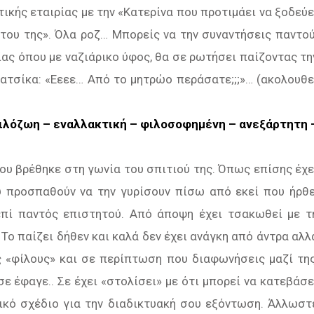
ικής εταιρίας με την «Κατερίνα που προτιμάει να ξοδεύε
του της». Όλα ροζ… Μπορείς να την συναντήσεις παντού
ίας όπου με ναζιάρικο ύφος, θα σε ρωτήσει παίζοντας τη
ατσίκα: «Εεεε… Από το μητρώο περάσατε;;;»… (ακολουθε
– φιλόζωη – εναλλακτική – φιλοσοφημένη – ανεξάρτητη 
ου βρέθηκε στη γωνία του σπιτιού της. Όπως επίσης έχε
υ προσπαθούν να την γυρίσουν πίσω από εκεί που ήρθε
επί παντός επιστητού. Από άποψη έχει τσακωθεί με τ
Το παίζει δήθεν και καλά δεν έχει ανάγκη από άντρα αλλ
 «φίλους» και σε περίπτωση που διαφωνήσεις μαζί της
 σε έφαγε.. Σε έχει «στολίσει» με ότι μπορεί να κατεβάσε
γικό σχέδιο για την διαδικτυακή σου εξόντωση. Άλλωστ