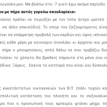
γωγούλα μου. Με βλέπω στο -7 γιατί έχω ακόμα περίοδο.
που με πήρε αυτός γυρεύω σκουλαρίκια»
ναίκας πρέπει να ταιριάξει με τον τύπο άντρα «ματσό 
 σε άλλο επεισόδιο). Το σπορ του ξεζουμίσματος είνα
αίνει σε υπέρμετρη προβολή των κερδών και ύφος «έπιασ
ίς κάθε μέρα με καινούριο συνολάκι κι έρχεσαι και μο
ου πήρε ο μπουμπούκος, απλά θέλω να σου τραβήξω δυ
πνήσει το χάπατο, θα βρεθείς πάραυτα στη μάνα σου ν
ράδικα. Ξέρεις… Εκείνα τα κατσαρά που είναι και δύσκολ
ς ευκατάστατων οικογενειών των Β.Π. (πάλι τυχαίο κα
οπολιτική κατάσταση του πλανήτη και το σεξουαλικ
ώρα που η προσωπική τους εμπειρία φτάνει μέχρι τη