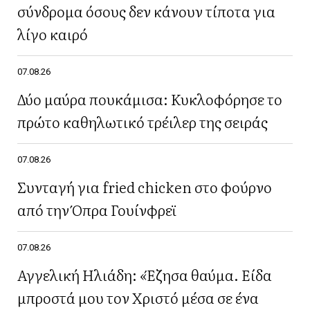
σύνδρομα όσους δεν κάνουν τίποτα για
λίγο καιρό
07.08.26
Δύο μαύρα πουκάμισα: Κυκλοφόρησε το
πρώτο καθηλωτικό τρέιλερ της σειράς
07.08.26
Συνταγή για fried chicken στο φούρνο
από την Όπρα Γουίνφρεϊ
07.08.26
Αγγελική Ηλιάδη: «Έζησα θαύμα. Είδα
μπροστά μου τον Χριστό μέσα σε ένα