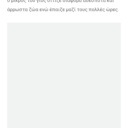
ο μικρός του γιος σίτιζε διάφορα αδέσποτα και
άρρωστα ζώα ενώ έπαιζε μαζί τους πολλές ώρες.