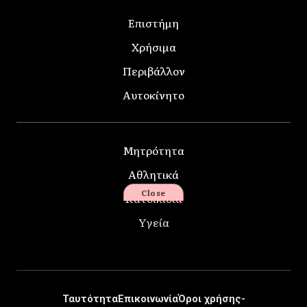
Επιστήμη
Χρήσιμα
Περιβάλλον
Αυτοκίνητο
Μητρότητα
Αθλητικά
Close
Κατοικίδια
Υγεία
Ταυτότητα
Επικοινωνία
Όροι χρήσης-