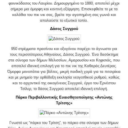
φοινικόδασος του Λαυρίου. Δημιουργημένο το 1880, αποτελεί μέχρι
σήμερα μια όμορφη και κοντινή εξόρμηση. Επισκεφθείτε το με τα
καλάθια του πικ νικ σας, βρείτε την αγαπημένη σας γωνιά και
απολαύστε το εξωτικό τοπίο.
Δάσος Συγγρού
950 στρέμματα πρασίνου και οξυγόνου παρέχει το άγνωστο για
τους περισσότερους Αθηναίους, Δάσος Συγγρού. Ένα δασόκτημα
στα σύνορα των δήμων Μελισσίων, Αμαρουσίου και Κηφισιάς, που
αποτελεί ιδανική επιλογή για το πικ νικ της Καθαράς Δευτέρας.
Όμορφα μονοπάτια για βόλτες, μικρή παιδική χαρά για τα πιτσιρίκια
και με μνημείο την ορθόδοξη εκκλησία νεογοτθικού ρυθμού, καθώς
και το αρχοντικό της οικογένειας Συγγρού, έργο του Ερνέστου
Τσίλερ, το δάσος Συγγρού αποτελεί ιδανική επιλογή.
Πάρκο Περιβαλλοντικής Ευαισθητοποίησης «Αντώνης
Τρίτσης»
Γνωστό ως “πάρκο του Τρίτση”, το πάρκο στα σύνορα των δήμων