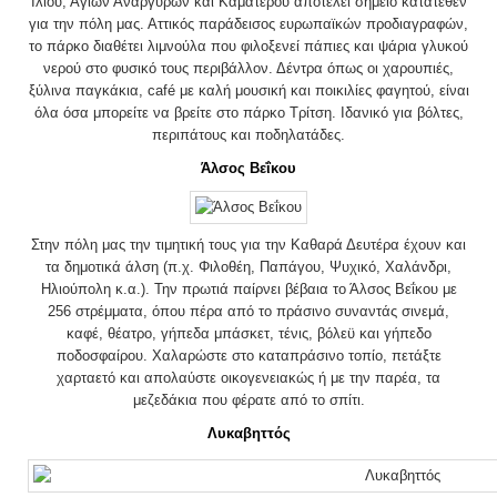
Ιλίου, Αγίων Αναργύρων και Καματερού αποτελεί σημείο κατατεθέν
για την πόλη μας. Αττικός παράδεισος ευρωπαϊκών προδιαγραφών,
το πάρκο διαθέτει λιμνούλα που φιλοξενεί πάπιες και ψάρια γλυκού
νερού στο φυσικό τους περιβάλλον. Δέντρα όπως οι χαρουπιές,
ξύλινα παγκάκια, café με καλή μουσική και ποικιλίες φαγητού, είναι
όλα όσα μπορείτε να βρείτε στο πάρκο Τρίτση. Ιδανικό για βόλτες,
περιπάτους και ποδηλατάδες.
Άλσος Βεΐκου
Στην πόλη μας την τιμητική τους για την Καθαρά Δευτέρα έχουν και
τα δημοτικά άλση (π.χ. Φιλοθέη, Παπάγου, Ψυχικό, Χαλάνδρι,
Ηλιούπολη κ.α.). Την πρωτιά παίρνει βέβαια το Άλσος Βεΐκου με
256 στρέμματα, όπου πέρα από το πράσινο συναντάς σινεμά,
καφέ, θέατρο, γήπεδα μπάσκετ, τένις, βόλεϋ και γήπεδο
ποδοσφαίρου. Χαλαρώστε στο καταπράσινο τοπίο, πετάξτε
χαρταετό και απολαύστε οικογενειακώς ή με την παρέα, τα
μεζεδάκια που φέρατε από το σπίτι.
Λυκαβηττός