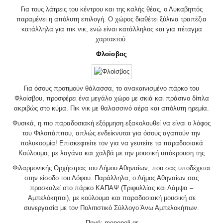
Για τους λάτρεις του κέντρου και της καλής θέας, ο Λυκαβηττός
παραμένει η απόλυτη επιλογή. Ο χώρος διαθέτει ξύλινα τραπέζια
κατάλληλα για πικ νικ, ενώ είναι κατάλληλος και για πέταγμα
χαρταετού.
Φλοίσβος
Για όσους προτιμούν θάλασσα, το ανακαινισμένο πάρκο του
Φλοίσβου, προσφέρει ένα μεγάλο χώρο με σκιά και πράσινο δίπλα
ακριβώς στο κύμα. Πικ νικ με θαλασσινό αέρα και απόλυτη ηρεμία.
Φυσικά, η πιο παραδοσιακή εξόρμηση εξακολουθεί να είναι ο λόφος
του Φιλοπάππου, απλώς ενδείκνυται για όσους αγαπούν την
πολυκοσμία! Επισκεφτείτε τον για να γευτείτε τα παραδοσιακά
Κούλουμα, με λαγάνα και χαλβά με την μουσική υπόκρουση της
Φιλαρμονικής Ορχήστρας του Δήμου Αθηναίων, που σας υποδέχεται
στην είσοδο του Λόφου. Παράλληλα, ο Δήμος Αθηναίων σας
προσκαλεί στο πάρκο ΚΑΠΑΨ (Τριφυλλίας και Λάμψα –
Αμπελόκηποι), με κούλουμα και παραδοσιακή μουσική σε
συνεργασία με τον Πολιτιστικό Σύλλογο Άνω Αμπελοκήπων.
Πηγή: monopoli.gr