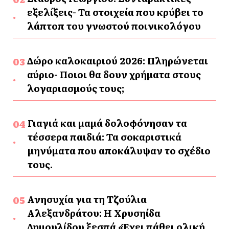
εξελίξεις- Τα στοιχεία που κρύβει το
λάπτοπ του γνωστού ποινικολόγου
Δώρο καλοκαιριού 2026: Πληρώνεται
αύριο- Ποιοι θα δουν χρήματα στους
λογαριασμούς τους;
Γιαγιά και μαμά δολοφόνησαν τα
τέσσερα παιδιά: Τα σοκαριστικά
μηνύματα που αποκάλυψαν το σχέδιο
τους.
Ανησυχία για τη Τζούλια
Αλεξανδράτου: Η Χρυσηίδα
Δημουλίδου ξεσπά «Έχει πάθει ολική