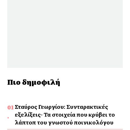
Πιο δημοφιλή
Σταύρος Γεωργίου: Συνταρακτικές
εξελίξεις- Τα στοιχεία που κρύβει το
λάπτοπ του γνωστού ποινικολόγου