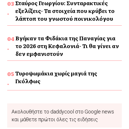
Σταύρος Γεωργίου: Συνταρακτικές
εξελίξεις- Τα στοιχεία που κρύβει το
λάπτοπ του γνωστού ποινικολόγου
Βγήκαν τα Φιδάκια της Παναγίας για
το 2026 στη Κεφαλονιά- Τι θα γίνει αν
δεν εμφανιστούν
Τυροψωμάκια χωρίς μαγιά της
Γκόλφως
Ακολουθήστε το daddycool στο Google news
και μάθετε πρώτοι όλες τις ειδήσεις