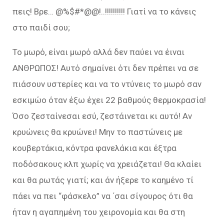
πεις! Βρε… @%$#*@@!..!!!!!!!!!! Γιατί να το κάνεις
στο παιδί σου;
Το μωρό, είναι μωρό αλλά δεν παύει να έιναι
ΑΝΘΡΩΠΟΣ! Αυτό σημαίνει ότι δεν πρέπει να σε
πιάσουν υστερίες και να το ντύνεις το μωρό σαν
εσκιμώο όταν έξω έχει 22 βαθμούς θερμοκρασία!
Όσο ζεσταίνεσαι εσύ, ζεστάινεται κι αυτό! Αν
κρυώνεις θα κρυώνει! Μην το παστώνεις με
κουβερτάκια, κόντρα φανελάκια και έξτρα
ποδόσακους κλπ χωρίς να χρειάζεται! Θα κλαίει
και θα ρωτάς γιατί; και άν ήξερε το καημένο τί
πάει να πει “φάσκελο” να ΄σαι σίγουρος ότι θα
ήταν η αγαπημένη του χειρονομία και θα στη