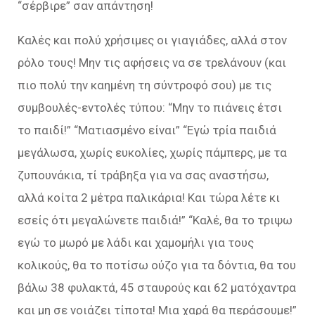
“σέρβιρε” σαν απάντηση!
Καλές και πολύ χρήσιμες οι γιαγιάδες, αλλά στον
ρόλο τους! Μην τις αφήσεις να σε τρελάνουν (και
πιο πολύ την καημένη τη σύντροφό σου) με τις
συμβουλές-εντολές τύπου: “Μην το πιάνεις έτσι
το παιδί!” “Ματιασμένο είναι” “Εγώ τρία παιδιά
μεγάλωσα, χωρίς ευκολίες, χωρίς πάμπερς, με τα
ζυπουνάκια, τί τράβηξα για να σας αναστήσω,
αλλά κοίτα 2 μέτρα παλικάρια! Και τώρα λέτε κι
εσείς ότι μεγαλώνετε παιδιά!” “Καλέ, θα το τριψω
εγώ το μωρό με λάδι και χαμομήλι για τους
κολικούς, θα το ποτίσω ούζο για τα δόντια, θα του
βάλω 38 φυλακτά, 45 σταυρούς και 62 ματόχαντρα
και μη σε νοιάζει τίποτα! Μια χαρά θα περάσουμε!”