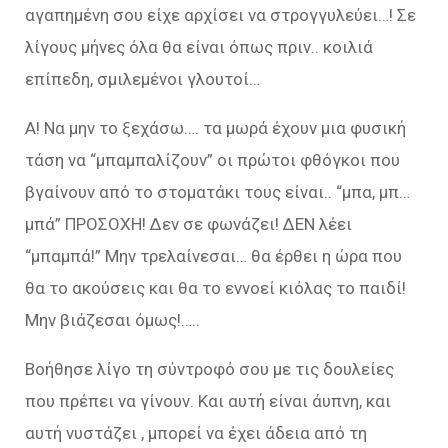
αγαπημένη σου είχε αρχίσει να στρογγυλεύει…! Σε
λίγους μήνες όλα θα είναι όπως πριν.. κοιλιά
επίπεδη, σμιλεμένοι γλουτοί…
Α! Να μην το ξεχάσω…. τα μωρά έχουν μια φυσική
τάση να “μπαμπαλίζουν” οι πρώτοι φθόγκοι που
βγαίνουν από το στοματάκι τους είναι.. “μπα, μπ…
μπά” ΠΡΟΣΟΧΗ! Δεν σε φωνάζει! ΔΕΝ λέει
“μπαμπά!” Μην τρελαίνεσαι… θα έρθει η ώρα που
θα το ακούσεις και θα το εννοεί κιόλας το παιδί!
Μην βιάζεσαι όμως!…..
Βοήθησε λίγο τη σύντροφό σου με τις δουλείες
που πρέπει να γίνουν. Και αυτή είναι άυπνη, και
αυτή νυστάζει , μπορεί να έχει άδεια από τη