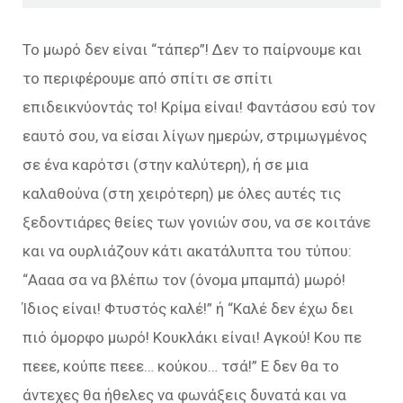
Το μωρό δεν είναι “τάπερ”! Δεν το παίρνουμε και
το περιφέρουμε από σπίτι σε σπίτι
επιδεικνύοντάς το! Κρίμα είναι! Φαντάσου εσύ τον
εαυτό σου, να είσαι λίγων ημερών, στριμωγμένος
σε ένα καρότσι (στην καλύτερη), ή σε μια
καλαθούνα (στη χειρότερη) με όλες αυτές τις
ξεδοντιάρες θείες των γονιών σου, να σε κοιτάνε
και να ουρλιάζουν κάτι ακατάλυπτα του τύπου:
“Αααα σα να βλέπω τον (όνομα μπαμπά) μωρό!
Ίδιος είναι! Φτυστός καλέ!” ή “Καλέ δεν έχω δει
πιό όμορφο μωρό! Κουκλάκι είναι! Αγκού! Κου πε
πεεε, κούπε πεεε… κούκου… τσά!” Ε δεν θα το
άντεχες θα ήθελες να φωνάξεις δυνατά και να