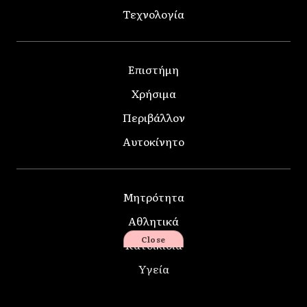
Τεχνολογία
Επιστήμη
Χρήσιμα
Περιβάλλον
Αυτοκίνητο
Μητρότητα
Αθλητικά
Close
Κατοικίδια
Υγεία