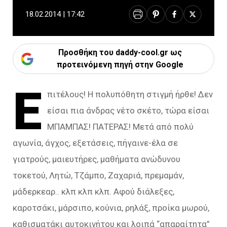
18.02.2014 | 17:42
Προσθήκη του daddy-cool.gr ως
προτεινόμενη πηγή στην Google
Ε
πιτέλους! Η πολυπόθητη στιγμή ήρθε! Δεν
είσαι πια άνδρας νέτο σκέτο, τώρα είσαι
ΜΠΑΜΠΑΣ! ΠΑΤΕΡΑΣ! Μετά από πολύ
αγωνία, άγχος, εξετάσεις, πήγαινε-έλα σε
γιατρούς, μαιευτήρες, μαθήματα ανώδυνου
τοκετού, Λητώ, Τζάμπο, Ζαχαριά, πρεμαμάν,
μάδερκεαρ.. κλπ κλπ κλπ. Αφού διάλεξες,
καροτσάκι, μάρσιπο, κούνια, ρηλάξ, προίκα μωρού,
καθισματάκι αυτοκινήτου και λοιπά “απαραίτητα”