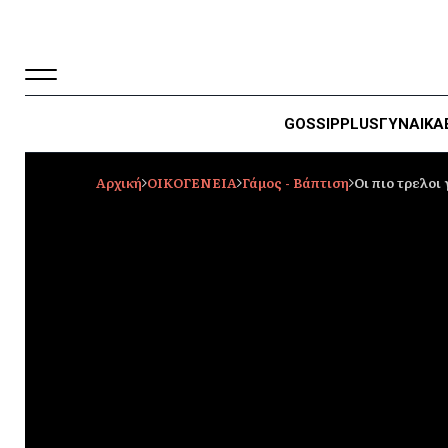
GOSSIP
PLUS
ΓΥΝΑΙΚΑ
Αρχική
ΟΙΚΟΓΕΝΕΙΑ
Γάμος - Βάπτιση
Οι πιο τρελοι 