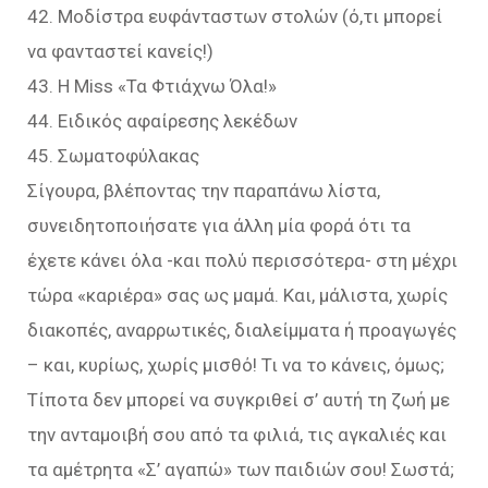
42. Μοδίστρα ευφάνταστων στολών (ό,τι μπορεί
να φανταστεί κανείς!)
43. Η Miss «Τα Φτιάχνω Όλα!»
44. Ειδικός αφαίρεσης λεκέδων
45. Σωματοφύλακας
Σίγουρα, βλέποντας την παραπάνω λίστα,
συνειδητοποιήσατε για άλλη μία φορά ότι τα
έχετε κάνει όλα -και πολύ περισσότερα- στη μέχρι
τώρα «καριέρα» σας ως μαμά. Και, μάλιστα, χωρίς
διακοπές, αναρρωτικές, διαλείμματα ή προαγωγές
– και, κυρίως, χωρίς μισθό! Τι να το κάνεις, όμως;
Τίποτα δεν μπορεί να συγκριθεί σ’ αυτή τη ζωή με
την ανταμοιβή σου από τα φιλιά, τις αγκαλιές και
τα αμέτρητα «Σ’ αγαπώ» των παιδιών σου! Σωστά;