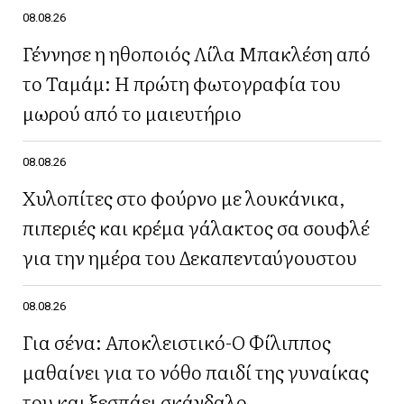
08.08.26
Γέννησε η ηθοποιός Λίλα Μπακλέση από
το Ταμάμ: Η πρώτη φωτογραφία του
μωρού από το μαιευτήριο
08.08.26
Χυλοπίτες στο φούρνο με λουκάνικα,
πιπεριές και κρέμα γάλακτος σα σουφλέ
για την ημέρα του Δεκαπενταύγουστου
08.08.26
Για σένα: Αποκλειστικό-Ο Φίλιππος
μαθαίνει για το νόθο παιδί της γυναίκας
του και ξεσπάει σκάνδαλο