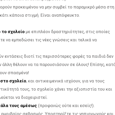
πορούν προκειμένου να μην συμβεί το παραμικρό μέσα στη
 κάτι κάποια στιγμή. Είναι αναπόφευκτο.
ό το σχολείο
με επιπλέον δραστηριότητες, στις οποίες
άτε να εμπεδώσει τις νέες γνώσεις και τελικά να
ύν εντάσεις διοτί τις περισσότερες φορές τα παιδιά δεν
ν άλλη θέλουν να τα παρουσιάσουν σε όλους! Επίσης, κατ
γουν σπασμένα!
 στο σχολείο
, και αντικειμενικά ισχύουν, για να τους
τικότητά τους, το σχολείο χάνει την αξιοπιστία του και
εύεται να διαχειριστεί.
σκάλα τους αμέσως
(προφανώς ούτε και εσείς!).
 ο αμοιβαίος σεβασμός. Υποστηρίξτε τις νηπιαγωγούς και