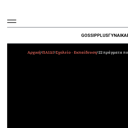
GOSSIP
PLUS
ΓΥΝΑΙΚΑ
Αρχική
ΠΑΙΔΙ
Σχολείο - Εκπαίδευση
22 πράγματα πο