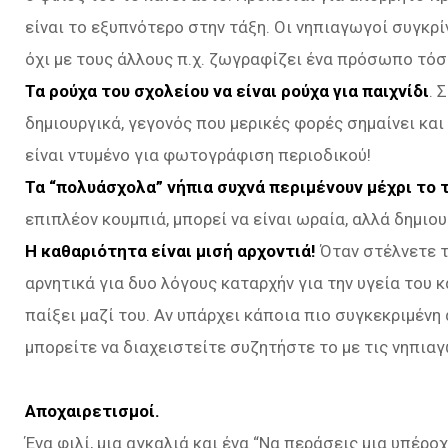
είναι το εξυπνότερο στην τάξη. Οι νηπιαγωγοί συγκρί
όχι με τους άλλους π.χ. ζωγραφίζει ένα πρόσωπο τόσ
Τα ρούχα του σχολείου να είναι ρούχα για παιχνίδι
. 
δημιουργικά, γεγονός που μερικές φορές σημαίνει και 
είναι ντυμένο για φωτογράφιση περιοδικού!
Τα “πολυάσχολα” νήπια συχνά περιμένουν μέχρι το 
επιπλέον κουμπιά, μπορεί να είναι ωραία, αλλά δημιο
Η καθαριότητα είναι μισή αρχοντιά!
Όταν στέλνετε τ
αρνητικά για δυο λόγους καταρχήν για την υγεία του κ
παίξει μαζί του. Αν υπάρχει κάποια πιο συγκεκριμένη 
μπορείτε να διαχειστείτε συζητήστε το με τις νηπια
Αποχαιρετισμοί.
Ένα φιλί, μια αγκαλιά και ένα “Να περάσεις μια υπέροχ