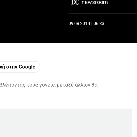
newsroom
09.08.2014 | 06:33
γή στην Google
 βλέποντάς τους γονείς, μεταξύ άλλων θα