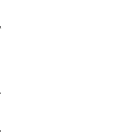
ι
ν
ή