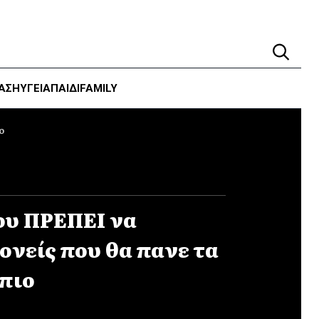
ΑΣΗ
ΥΓΕΊΑ
ΠΑΙΔΙ
FAMILY
ο
ου ΠΡΕΠΕΙ να
ονείς που θα πανε τα
ηπιο