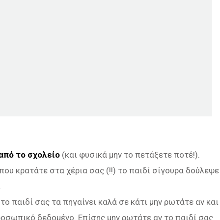
 από το σχολείο
(και φυσικά μην το πετάξετε ποτέ!).
που κρατάτε στα χέρια σας (!!) το παιδί σίγουρα δούλεψε
.
το παιδί σας τα πηγαίνει καλά σε κάτι μην ρωτάτε αν και
προσωπικό δεδομένο. Επίσης μην ρωτάτε αν το παιδί σας