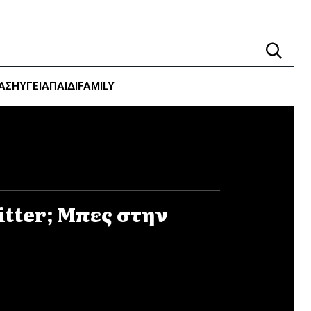
ΑΣΗ
ΥΓΕΊΑ
ΠΑΙΔΙ
FAMILY
itter; Mπες στην