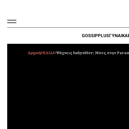
GOSSIP
PLUS
ΓΥΝΑΙΚΑ
Αρχική
ΠΑΙΔΙ
Ψάχνεις babysitter; Mπες στην Param