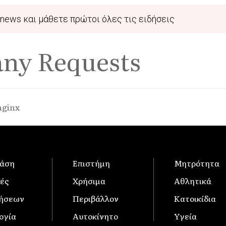
news και μάθετε πρώτοι όλες τις ειδήσεις
any Requests
nginx
άση
Επιστήμη
Μητρότητα
ές
Χρήσιμα
Αθλητικά
δήσεων
Περιβάλλον
Κατοικίδια
ογία
Αυτοκίνητο
Υγεία