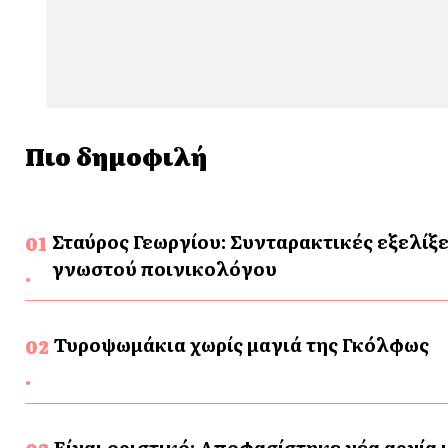
Πιο δημοφιλή
Σταύρος Γεωργίου: Συνταρακτικές εξελίξε
γνωστού ποινικολόγου
Τυροψωμάκια χωρίς μαγιά της Γκόλφως
Είναι οριστικό: Αποφασίστηκε νέα αργία