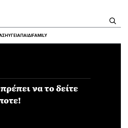
ΑΣΗ
ΥΓΕΊΑ
ΠΑΙΔΙ
FAMILY
 πρέπει να το δείτε
ποτε!