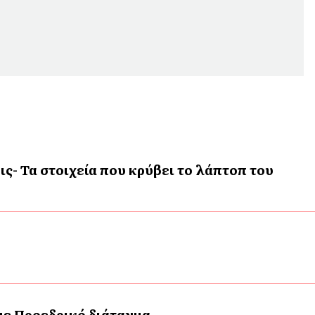
ις- Τα στοιχεία που κρύβει το λάπτοπ του
 με Προεδρικό διάταγμα