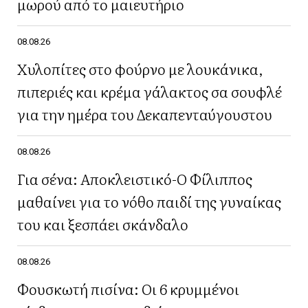
μωρού από το μαιευτήριο
08.08.26
Χυλοπίτες στο φούρνο με λουκάνικα,
πιπεριές και κρέμα γάλακτος σα σουφλέ
για την ημέρα του Δεκαπενταύγουστου
08.08.26
Για σένα: Αποκλειστικό-Ο Φίλιππος
μαθαίνει για το νόθο παιδί της γυναίκας
του και ξεσπάει σκάνδαλο
08.08.26
Φουσκωτή πισίνα: Οι 6 κρυμμένοι