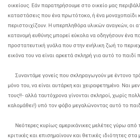
οικείους. Εάν παρατηρήσουμε στο οικείο μας περιβάλ
καταστάσεις που ένα πρωτότοκο, ή ένα μοναχοπαίδι 
περιστοιχίζουν. Η υπερπληθόρα υλικών αναγκών, οι ατ
κατανομή ευθύνης μπορεί εύκολα να οδηγήσουν ένα παι
προστατευτική γυάλα που στην ενήλικη ζωή το περιεχ
εικόνα του να είναι αρκετά σκληρή για αυτό το παιδί
Συναντάμε γονείς που σκληραγωγούν με έντονο τρόπο
μόνο του, να είναι αυτάρκη και χειραφετημένο. Ναι με
τους!!- αλλά ταυτόχρονα γίνονται σκληροί, χωρίς πολ
καλομάθει!) υπό τον φόβο μεγαλώνοντας αυτό το παιδ
Νεότερες κυρίως αμερικάνικες μελέτες γύρω από τα
κριτικές και επισημαίνουν και θετικές ιδιότητες στ