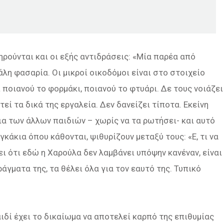
ούνται και οι εξής αντιδράσεις: «Μία παρέα από
άλη φασαρία. Οι μικροί οικοδόμοι είναι στο στοιχείο
 ποιανού το φορμάκι, ποιανού το φτυάρι. Δε τους νοιάζει
τεί τα δικά της εργαλεία. Δεν δανείζει τίποτα. Εκείνη
ια των άλλων παιδιών – χωρίς να τα ρωτήσει- και αυτό
γκάκια όπου κάθονται, ψιθυρίζουν μεταξύ τους: «Ε, τι να
ει ότι εδώ η Χαρούλα δεν λαμβάνει υπόψην κανέναν, είναι
άγματα της, τα θέλει όλα για τον εαυτό της. Τυπικό
δί έχει το δικαίωμα να αποτελεί καρπό της επιθυμίας