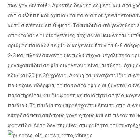
των γονιών του!». Αρκετές δεκαετίες μετά και στα χ
αντισυλληπτικού χαπιού τα παιδιά που γεννιόντουσα
κατά συνέπεια επιθυμητά. Τα παιδιά αυτά γεννήθηκαν
αποκτούσαν οι οικογένειες άρχισε να μειώνεται αισθ
αριθμός παιδιών σε μία οικογένεια ήταν τα 6-8 αδέρ
2-3 και πλέον συναντούμε πολύ συχνά μεγαλύτερο αρι
μοναχοπαίδια σε μία οικογένεια είναι αισθητά, όχι μό
εδώ και 20 με 30 χρόνια. Ακόμη τα μοναχοπαίδια συνε
που έχουν αδέρφια, το ποσοστό όμως αυξάνεται συν
παρατηρείται και διαφορετική ποιότητα στην οικογεν
παιδιού. Τα παιδιά που προέρχονται έπειτα από συνε
ευπρόσδεκτα από τους γονείς τους και επιπλέον τα 
φροντίδα. Αυτό δεν σημαίνει απαραίτητα ότι συντρέχ