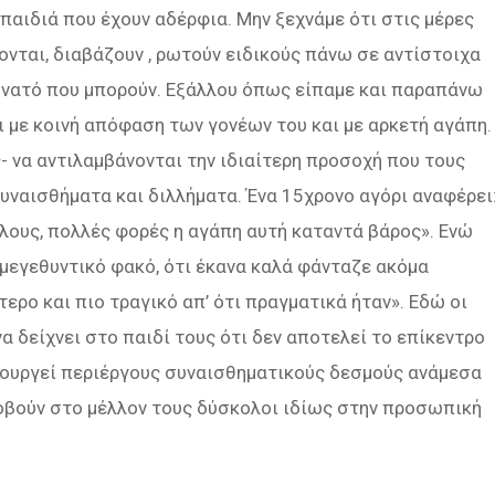
 παιδιά που έχουν αδέρφια. Μην ξεχνάμε ότι στις μέρες
ονται, διαβάζουν , ρωτούν ειδικούς πάνω σε αντίστοιχα
δυνατό που μπορούν. Εξάλλου όπως είπαμε και παραπάνω
 με κοινή απόφαση των γονέων του και με αρκετή αγάπη.
 να αντιλαμβάνονται την ιδιαίτερη προσοχή που τους
συναισθήματα και διλλήματα. Ένα 15χρονο αγόρι αναφέρει
λους, πολλές φορές η αγάπη αυτή καταντά βάρος». Ενώ
μεγεθυντικό φακό, ότι έκανα καλά φάνταζε ακόμα
τερο και πιο τραγικό απ’ ότι πραγματικά ήταν». Εδώ οι
α δείχνει στο παιδί τους ότι δεν αποτελεί το επίκεντρο
μιουργεί περιέργους συναισθηματικούς δεσμούς ανάμεσα
ποβούν στο μέλλον τους δύσκολοι ιδίως στην προσωπική