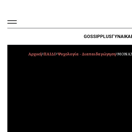
GOSSIP
PLUS
ΓΥΝΑΙΚΑ
Αρχική
ΠΑΙΔΙ
Ψυχολογία - Διαπαιδαγώγηση
ΜΟΝΑΧ