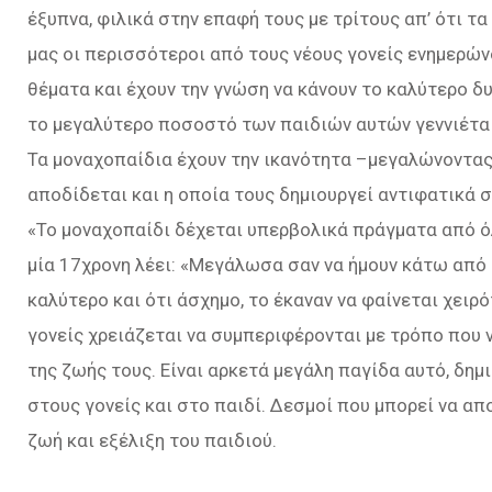
έξυπνα, φιλικά στην επαφή τους με τρίτους απ’ ότι τα
μας οι περισσότεροι από τους νέους γονείς ενημερών
θέματα και έχουν την γνώση να κάνουν το καλύτερο 
το μεγαλύτερο ποσοστό των παιδιών αυτών γεννιέται
Τα μοναχοπαίδια έχουν την ικανότητα –μεγαλώνοντας-
αποδίδεται και η οποία τους δημιουργεί αντιφατικά 
«Το μοναχοπαίδι δέχεται υπερβολικά πράγματα από ό
μία 17χρονη λέει: «Μεγάλωσα σαν να ήμουν κάτω από 
καλύτερο και ότι άσχημο, το έκαναν να φαίνεται χειρό
γονείς χρειάζεται να συμπεριφέρονται με τρόπο που ν
της ζωής τους. Είναι αρκετά μεγάλη παγίδα αυτό, δη
στους γονείς και στο παιδί. Δεσμοί που μπορεί να α
ζωή και εξέλιξη του παιδιού.