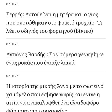
07.08.26
Σερρές: Αυτοί είναι η μητέρα και ο γιος
που σκοτώθηκαν στο φρικτό τροχαίο- Τι
λέει ο οδηγός του φορτηγού (Βίντεο)
07.08.26
Αντώνης Βαρδής : Σαν σήμερα γεννήθηκε
ένας ροκάς που έπαιζε λαϊκά
07.08.26
Η ιστορία της μικρής Άννα με το φωτεινό
χαμόγελο που έσβησε νωρίς και έγινε η
αιτία να ανακαλυφθεί ένα ελπιδοφόρο
φάρμακο για τον καρκίνο