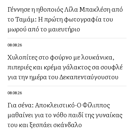
Γέννησε η ηθοποιός Λίλα Μπακλέση από
το Ταμάμ: Η πρώτη φωτογραφία του
μωρού από το μαιευτήριο
08.08.26
Χυλοπίτες στο φούρνο με λουκάνικα,
πιπεριές και κρέμα γάλακτος σα σουφλέ
για την ημέρα του Δεκαπενταύγουστου
08.08.26
Για σένα: Αποκλειστικό-Ο Φίλιππος
μαθαίνει για το νόθο παιδί της γυναίκας
του και ξεσπάει σκάνδαλο