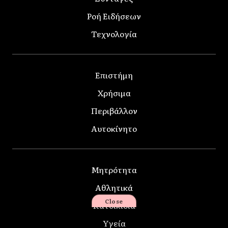
Ροή Ειδήσεων
Τεχνολογία
Επιστήμη
Χρήσιμα
Περιβάλλον
Αυτοκίνητο
Μητρότητα
Αθλητικά
Close
Κατοικίδια
Υγεία