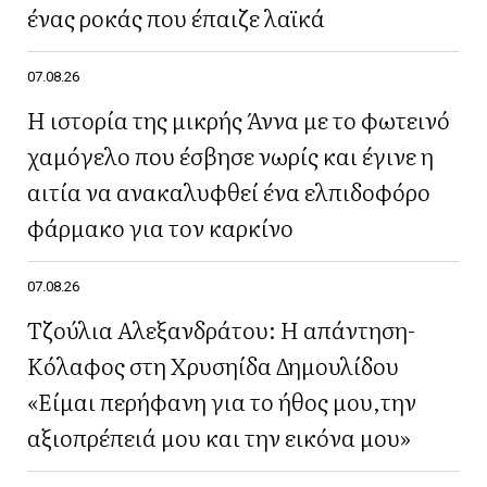
ένας ροκάς που έπαιζε λαϊκά
07.08.26
Η ιστορία της μικρής Άννα με το φωτεινό
χαμόγελο που έσβησε νωρίς και έγινε η
αιτία να ανακαλυφθεί ένα ελπιδοφόρο
φάρμακο για τον καρκίνο
07.08.26
Τζούλια Αλεξανδράτου: Η απάντηση-
Κόλαφος στη Χρυσηίδα Δημουλίδου
«Είμαι περήφανη για το ήθος μου,την
αξιοπρέπειά μου και την εικόνα μου»