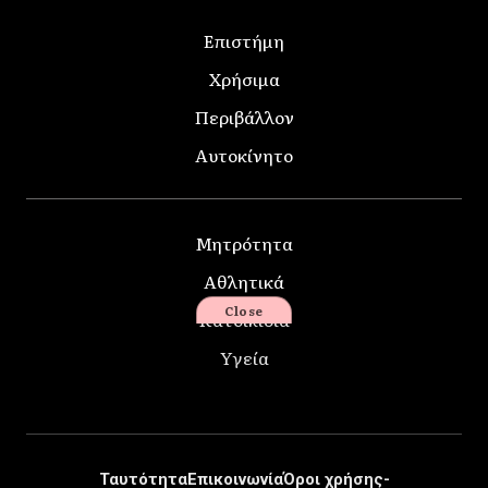
Επιστήμη
Χρήσιμα
Περιβάλλον
Αυτοκίνητο
Μητρότητα
Αθλητικά
Close
Κατοικίδια
Υγεία
Ταυτότητα
Επικοινωνία
Όροι χρήσης-