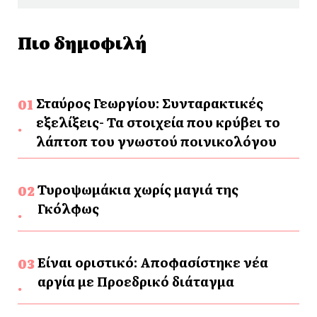
Πιο δημοφιλή
Σταύρος Γεωργίου: Συνταρακτικές
εξελίξεις- Τα στοιχεία που κρύβει το
λάπτοπ του γνωστού ποινικολόγου
Τυροψωμάκια χωρίς μαγιά της
Γκόλφως
Είναι οριστικό: Αποφασίστηκε νέα
αργία με Προεδρικό διάταγμα