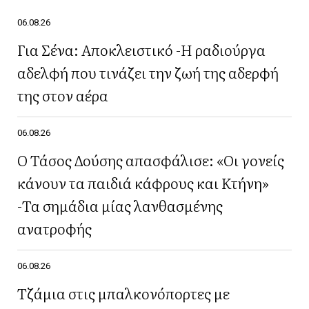
06.08.26
Για Σένα: Αποκλειστικό -Η ραδιούργα
αδελφή που τινάζει την ζωή της αδερφή
της στον αέρα
06.08.26
Ο Τάσος Δούσης απασφάλισε: «Οι γονείς
κάνουν τα παιδιά κάφρους και Κτήνη»
-Τα σημάδια μίας λανθασμένης
ανατροφής
06.08.26
Τζάμια στις μπαλκονόπορτες με