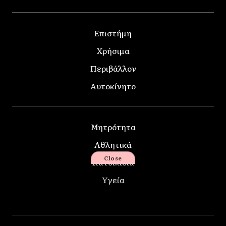
Επιστήμη
Χρήσιμα
Περιβάλλον
Αυτοκίνητο
Μητρότητα
Αθλητικά
Close
Κατοικίδια
Υγεία