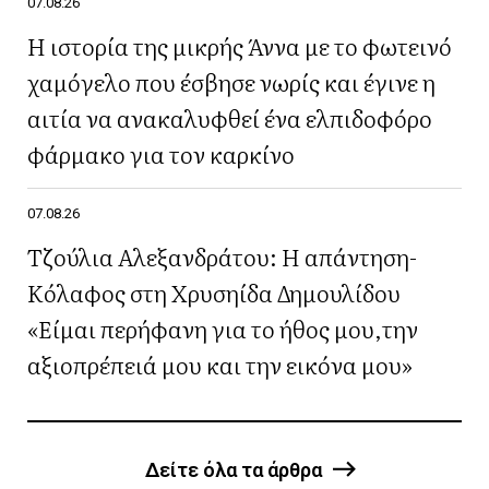
07.08.26
Η ιστορία της μικρής Άννα με το φωτεινό
χαμόγελο που έσβησε νωρίς και έγινε η
αιτία να ανακαλυφθεί ένα ελπιδοφόρο
φάρμακο για τον καρκίνο
07.08.26
Τζούλια Αλεξανδράτου: Η απάντηση-
Κόλαφος στη Χρυσηίδα Δημουλίδου
«Είμαι περήφανη για το ήθος μου,την
αξιοπρέπειά μου και την εικόνα μου»
Δείτε όλα τα άρθρα