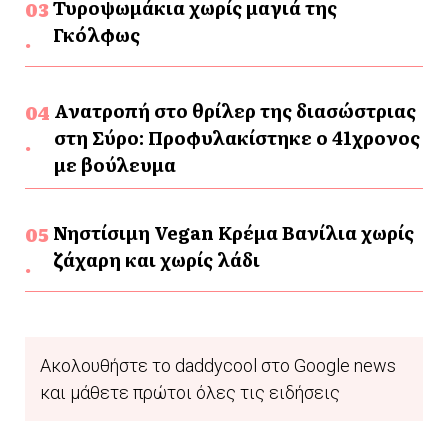
Τυροψωμάκια χωρίς μαγιά της
Γκόλφως
Ανατροπή στο θρίλερ της διασώστριας
στη Σύρο: Προφυλακίστηκε ο 41χρονος
με βούλευμα
Νηστίσιμη Vegan Κρέμα Βανίλια χωρίς
ζάχαρη και χωρίς λάδι
Ακολουθήστε το daddycool στο Google news
και μάθετε πρώτοι όλες τις ειδήσεις