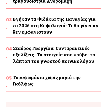
τραγουδίστρια Ανδρομάχη
Βγήκαν τα Φιδάκια της Παναγίας για
το 2026 στη Κεφαλονιά- Τι θα γίνει αν
δεν εμφανιστούν
Σταύρος Γεωργίου: Συνταρακτικές
εξελίξεις- Τα στοιχεία που κρύβει το
λάπτοπ του γνωστού ποινικολόγου
Τυροψωμάκια χωρίς μαγιά της
Γκόλφως