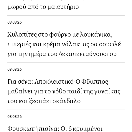
μωρού από το μαιευτήριο
08.08.26
Χυλοπίτες στο φούρνο με λουκάνικα,
πιπεριές και κρέμα γάλακτος σα σουφλέ
για την ημέρα του Δεκαπενταύγουστου
08.08.26
Για σένα: Αποκλειστικό-Ο Φίλιππος
μαθαίνει για το νόθο παιδί της γυναίκας
του και ξεσπάει σκάνδαλο
08.08.26
Φουσκωτή πισίνα: Οι 6 κρυμμένοι