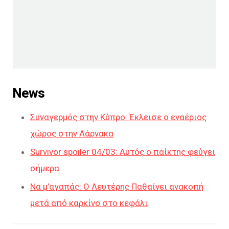
News
Συναγερμός στην Κύπρο: Έκλεισε ο εναέριος
χώρος στην Λάρνακα
Survivor spoiler 04/03: Αυτός ο παίκτης φεύγει
σήμερα
Να μ’αγαπάς: Ο Λευτέρης Παθαίνει ανακοπή
μετά από καρκίνο στο κεφάλι