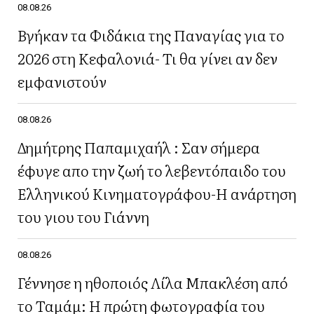
08.08.26
Βγήκαν τα Φιδάκια της Παναγίας για το
2026 στη Κεφαλονιά- Τι θα γίνει αν δεν
εμφανιστούν
08.08.26
Δημήτρης Παπαμιχαήλ : Σαν σήμερα
έφυγε απο την ζωή το λεβεντόπαιδο του
Ελληνικού Κινηματογράφου-Η ανάρτηση
του γιου του Γιάννη
08.08.26
Γέννησε η ηθοποιός Λίλα Μπακλέση από
το Ταμάμ: Η πρώτη φωτογραφία του