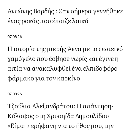
Αντώνης Βαρδής : Σαν σήμερα γεννήθηκε
ένας ροκάς που έπαιζε λαϊκά
07.08.26
Η ιστορία της μικρής Άννα με το φωτεινό
χαμόγελο που έσβησε νωρίς και έγινε η
αιτία να ανακαλυφθεί ένα ελπιδοφόρο
φάρμακο για τον καρκίνο
07.08.26
Τζούλια Αλεξανδράτου: Η απάντηση-
Κόλαφος στη Χρυσηίδα Δημουλίδου
«Είμαι περήφανη για το ήθος μου,την