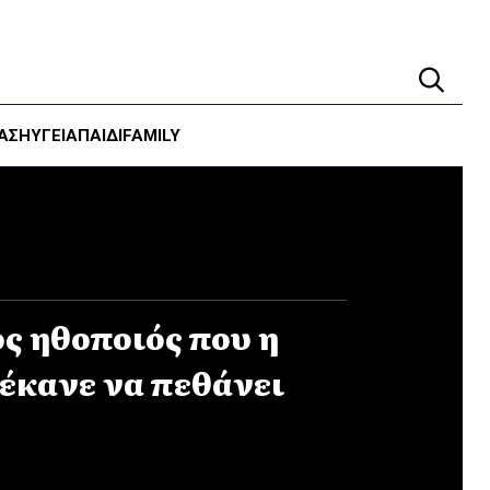
ΑΣΗ
ΥΓΕΊΑ
ΠΑΙΔΙ
FAMILY
ς ηθοποιός που η
 έκανε να πεθάνει