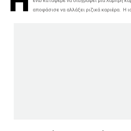
Ή
ενώ κατάφερε να διαγράψει μία λαμπρή καρ
αποφάσισε να αλλάξει ριζικά καριέρα. Η ι