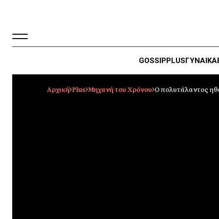
GOSSIP
PLUS
ΓΥΝΑΙΚΑ
Αρχική
Plus
Μηχανή του Χρόνου
Ο πολυτάλαντος ηθο