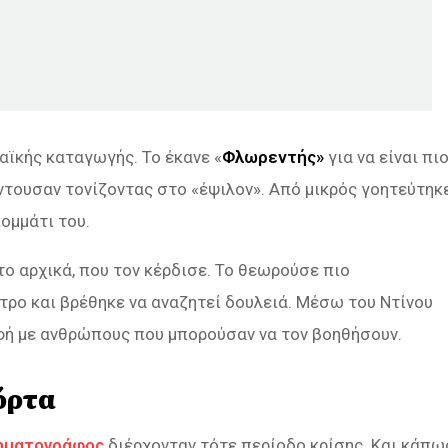
αϊκής καταγωγής. Το έκανε «
Φλωρεντής»
για να είναι πι
όντουσαν τονίζοντας στο «έψιλον». Από μικρός γοητεύτηκ
ομμάτι του.
το αρχικά, που τον κέρδισε. Το θεωρούσε πιο
τρο και βρέθηκε να αναζητεί δουλειά. Μέσω του Ντίνου
αφή με ανθρώπους που μπορούσαν να τον βοηθήσουν.
όρτα
ηματογράφος
διέρχονταν τότε περίοδο κρίσης. Και κάπω