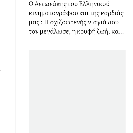
Ο Αντωνάκης του Ελληνικού
κινηματογράφου και της καρδιάς
μας : Η σχιζοφρενής γιαγιά που
τον μεγάλωσε, η κρυφή ζωή, και η
μάχη με το τζόγο
ν