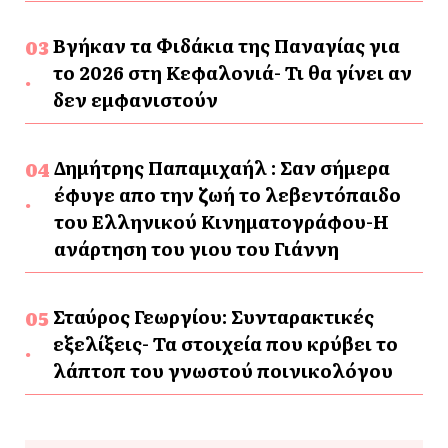
Βγήκαν τα Φιδάκια της Παναγίας για
το 2026 στη Κεφαλονιά- Τι θα γίνει αν
δεν εμφανιστούν
Δημήτρης Παπαμιχαήλ : Σαν σήμερα
έφυγε απο την ζωή το λεβεντόπαιδο
του Ελληνικού Κινηματογράφου-Η
ανάρτηση του γιου του Γιάννη
Σταύρος Γεωργίου: Συνταρακτικές
εξελίξεις- Τα στοιχεία που κρύβει το
λάπτοπ του γνωστού ποινικολόγου